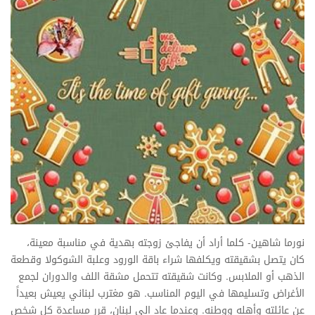
نورما شاهين- كلما أراد أن يفاجئ زوجته بهدية في مناسبة معينة،
كان يتصل بشقيقته ويكلفها شراء باقة الورود وعلبة الشوكولا وقطعة
الذهب أو الملابس. وكانت شقيقته تتحمل مشقة اللف والدوران لجمع
الأغراض وتسليمها في اليوم المناسب. هو مغترب لبناني يعيش بعيداً
عن عائلته وأهله ووطنه. وعندما عاد الى لبنان، قرر مساعدة كل شخص