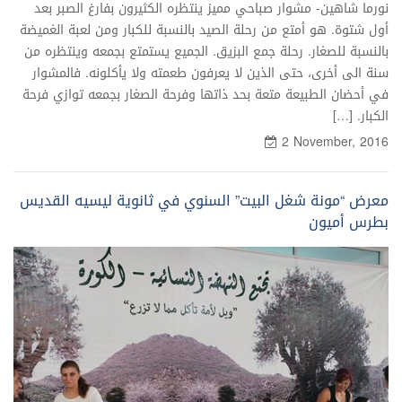
نورما شاهين- مشوار صباحي مميز ينتظره الكثيرون بفارغ الصبر بعد
أول شتوة. هو أمتع من رحلة الصيد بالنسبة للكبار ومن لعبة الغميضة
بالنسبة للصغار. رحلة جمع البزيق. الجميع يستمتع بجمعه وينتظره من
سنة الى أخرى، حتى الذين لا يعرفون طعمته ولا يأكلونه. فالمشوار
في أحضان الطبيعة متعة بحد ذاتها وفرحة الصغار بجمعه توازي فرحة
الكبار. […]
2 November, 2016
معرض “مونة شغل البيت” السنوي في ثانوية ليسيه القديس
بطرس أميون