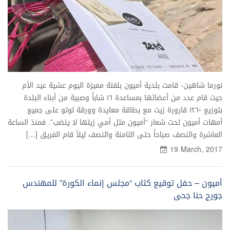
نورما شاهين- قامت بلدية أميون بلفتة مميزة اليوم عشية عيد الأم
حيث قام عدد من أعضائها بمساعدة ۱٦ شاباً وصبية من أبناء البلدة
بتوزيع ۱٢٦۰ قارورة زيت مع بطاقة معايدة وورقة لوتو على جميع
أمهات أميون تحت شعار “أميون مثل أمي زيتها لا ينضب”. فمنذ الساعة
العاشرة والنصف صباحاً حتى الثامنة والنصف ليلاً قام الفريق […]
19 March, 2017
أميون – حفل توقيع كتاب “مجلس إنماء الكورة” للمهندس
جورج حنا جحى