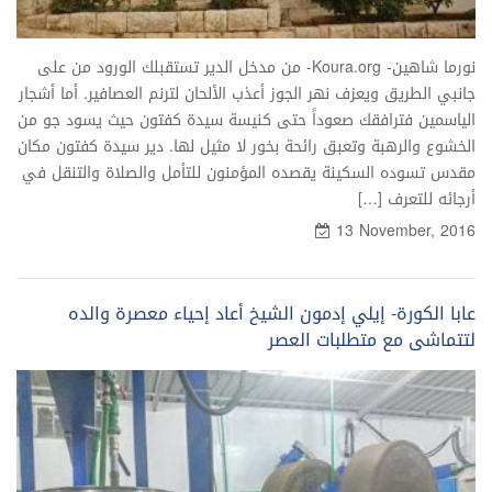
نورما شاهين- Koura.org- من مدخل الدير تستقبلك الورود من على
جانبي الطريق ويعزف نهر الجوز أعذب الألحان لترنم العصافير. أما أشجار
الياسمين فترافقك صعوداً حتى كنيسة سيدة كفتون حيث يسود جو من
الخشوع والرهبة وتعبق رائحة بخور لا مثيل لها. دير سيدة كفتون مكان
مقدس تسوده السكينة يقصده المؤمنون للتأمل والصلاة والتنقل في
أرجائه للتعرف […]
13 November, 2016
عابا الكورة- إيلي إدمون الشيخ أعاد إحياء معصرة والده
لتتماشى مع متطلبات العصر