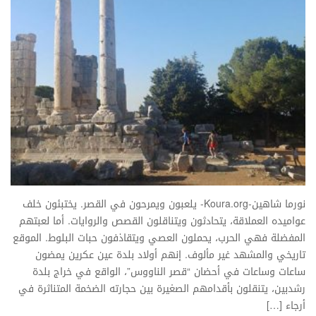
نورما شاهين-Koura.org- يلعبون ويمرحون في القصر. يختبئون خلف
عواميده العملاقة، يتحادثون ويتناقلون القصص والروايات. أما لعبتهم
المفضلة فهي الحرب، يحملون العصي ويتقاذفون حبات البلوط. الموقع
تاريخي والمشهد غير مألوف. إنهم أولاد بلدة عين عكرين يمضون
ساعات وساعات في أحضان “قصر الناووس”، الواقع في خراج بلدة
رشدبين، يتنقلون بأقدامهم الصغيرة بين حجارته الضخمة المتناثرة في
أرجاء […]