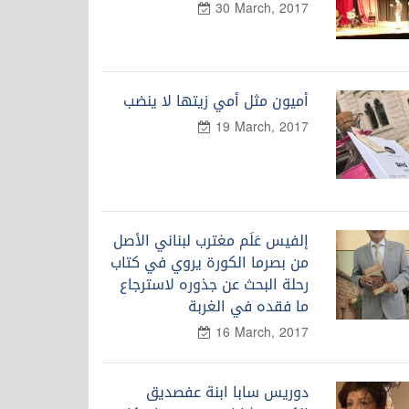
30 March, 2017
أميون مثل أمي زيتها لا ينضب
19 March, 2017
إلفيس عَلَم مغترب لبناني الأصل
من بصرما الكورة يروي في كتاب
رحلة البحث عن جذوره لاسترجاع
ما فقده في الغربة
16 March, 2017
دوريس سابا ابنة عفصديق