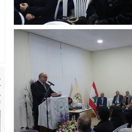
م
م
ل