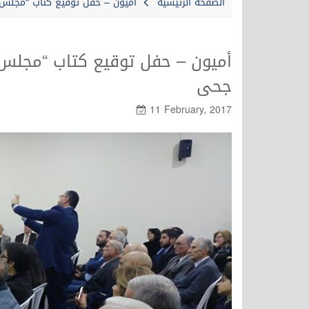
الصفحة الرئيسية
أميون – حفل توقيع كتاب “مجلس 
أميون – حفل توقيع كتاب “مجلس 
جحى
11 February, 2017