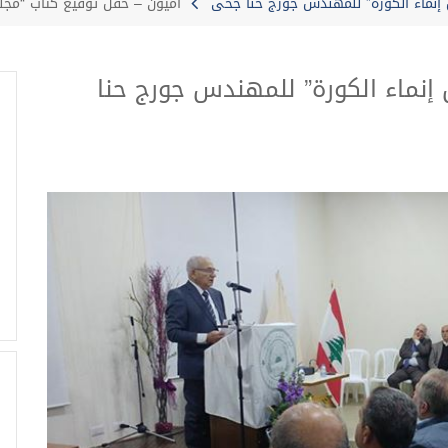
إنماء الكورة” للمهندس جورج حنا جحى
أميون – حفل توقيع كتاب “مجل
إنماء الكورة” للمهندس جورج حنا