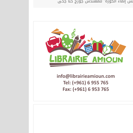
س إنماء الكورة” للمهندس جورج حنا جحى