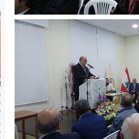
ا
ن
ب
ب
ج
ا
ف