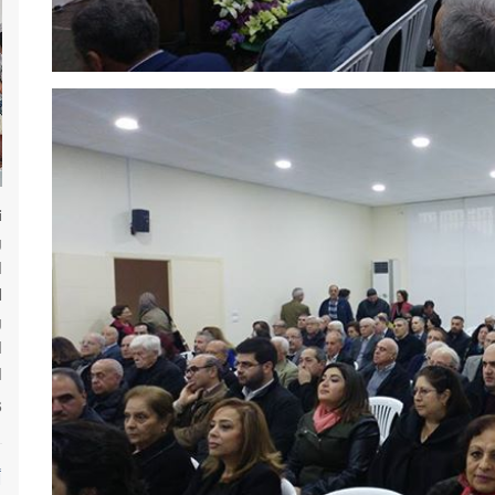
ن
و
ا
ل
و
ا
ا
6
أ