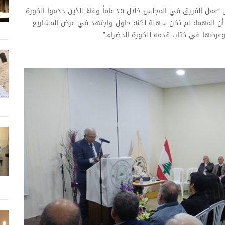
وفي كلمته، أوضح المؤلف جورج حنا جحى أنه قام بتوثيق “عمل الفريق في المجلس خلال ٢٥ عاماً وفاءً للذين خدموا الكورة
 أن المهمة لم تكن سهلة لكنه حاول واجتهد في عرض المشاريع
عرضها في كتاب قدمه للكورة الخضراء.”