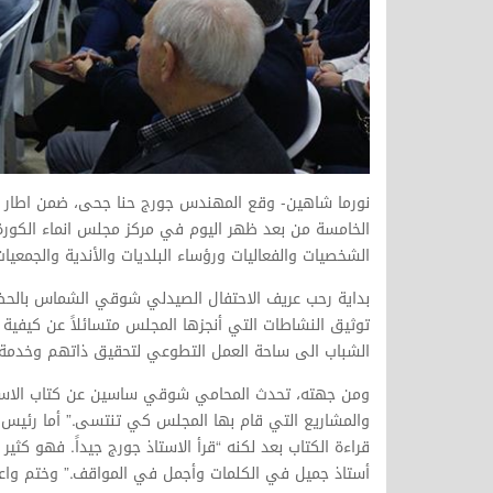
نورما شاهين- وقع المهندس جورج حنا جحى، ضمن اطار الا
الخامسة من بعد ظهر اليوم في مركز مجلس انماء الكورة 
الشخصيات والفعاليات ورؤساء البلديات والأندية والجمعيات
بداية رحب عريف الاحتفال الصيدلي شوقي الشماس بالحضو
توثيق النشاطات التي أنجزها المجلس متسائلاً عن كيفية ا
الشباب الى ساحة العمل التطوعي لتحقيق ذاتهم وخدمة
ومن جهته، تحدث المحامي شوقي ساسين عن كتاب الاستا
والمشاريع التي قام بها المجلس كي تنتسى.” أما رئيس إت
قراءة الكتاب بعد لكنه “قرأ الاستاذ جورج جيداً. فهو كث
أستاذ جميل في الكلمات وأجمل في المواقف.” وختم واعدا