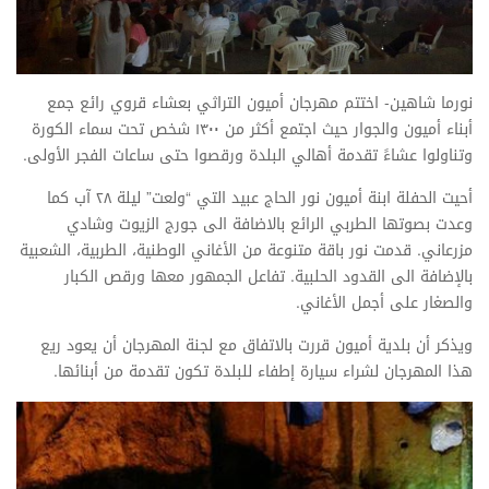
نورما شاهين- اختتم مهرجان أميون التراثي بعشاء قروي رائع جمع
أبناء أميون والجوار حيث اجتمع أكثر من ۱٣۰۰ شخص تحت سماء الكورة
وتناولوا عشاءً تقدمة أهالي البلدة ورقصوا حتى ساعات الفجر الأولى.
أحيت الحفلة ابنة أميون نور الحاج عبيد التي “ولعت” ليلة ٢٨ آب كما
وعدت بصوتها الطربي الرائع بالاضافة الى جورج الزيوت وشادي
مزرعاني. قدمت نور باقة متنوعة من الأغاني الوطنية، الطربية، الشعبية
بالإضافة الى القدود الحلبية. تفاعل الجمهور معها ورقص الكبار
والصغار على أجمل الأغاني.
ويذكر أن بلدية أميون قررت بالاتفاق مع لجنة المهرجان أن يعود ريع
هذا المهرجان لشراء سيارة إطفاء للبلدة تكون تقدمة من أبنائها.