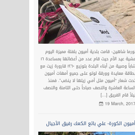
ورما شاهين- قامت بلدية أميون بلفتة مميزة اليوم
عشية عيد الأم حيث قام عدد من أعضائها بمساعدة ۱٦
شاباً وصبية من أبناء البلدة بتوزيع ۱٢٦۰ قارورة زيت مع
طاقة معايدة وورقة لوتو على جميع أمهات أميون
حت شعار “أميون مثل أمي زيتها لا ينضب”. فمنذ
لساعة العاشرة والنصف صباحاً حتى الثامنة والنصف
يلاً قام الفريق […]
19 March, 201
ميون الكورة- علي بائع الكعك رفيق الأجيال