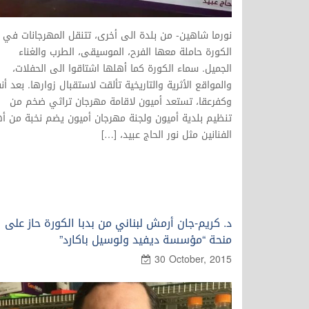
نورما شاهين- من بلدة الى أخرى، تتنقل المهرجانات في
الكورة حاملة معها الفرح، الموسيقى، الطرب والغناء
الجميل. سماء الكورة كما أهلها اشتاقوا الى الحفلات،
والمواقع الأثرية والتاريخية تألقت لاستقبال زوارها. بعد أن
وكفرعقا، تستعد أميون لاقامة مهرجان تراثي ضخم من
تنظيم بلدية أميون ولجنة مهرجان أميون يضم نخبة من أ
الفنانين مثل نور الحاج عبيد، […]
د. كريم-جان أرمش لبناني من بدبا الكورة حاز على
منحة “مؤسسة ديفيد ولوسيل باكارد”
30 October, 2015