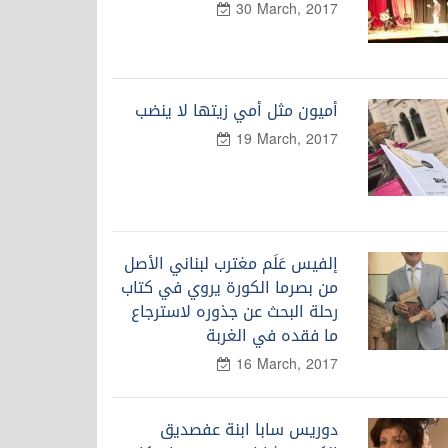
30 March, 2017
أميون مثل أمي زيتها لا ينضب
19 March, 2017
إلفيس عَلَم مغترب لبناني الأصل
من بصرما الكورة يروي في كتاب
رحلة البحث عن جذوره لاسترجاع
ما فقده في الغربة
16 March, 2017
دوريس سابا ابنة عفصديق