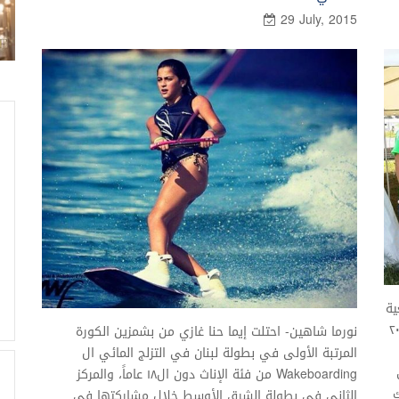
29 July, 2015
ية
الجامبوري العالمي ٢٠١٥
نورما شاهين- احتلت إيما حنا غازي من بشمزين الكورة
المرتبة الأولى في بطولة لبنان في التزلج المائي ال
Wakeboarding من فئة الإناث دون ال١٨ عاماً، والمركز
ك
الثاني في بطولة الشرق الأوسط خلال مشاركتها في