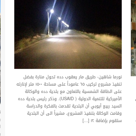
نورما شاهين- طريق مار يعقوب دده تحول منارة بفضل
تنفيذ مشروع تركيب ٦٥ عاموداً على مساحة ١٥٠٠ متر لإنارته
على الطاقة الشمسية بالتعاون مع بلدية دده والوكالة
من
الأميركية للتنمية الدولية ( USAID). وذكر رئيس بلدية دده
السيد ربيع أيوبي أن البلدية تقدمت بالفكرة والدراسة
وقامت الوكالة بتنفيذ المشروع، مشيراً الى أن البلدية
و
ستقوم بإضافة ١٢ […]
ا
ي