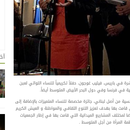
آخر
رة في باريس، فيليب غوجون، حفلاً تكريمياً للنساء اللواتي لعبن
فية في فرنسا وفي دول البحر الأبيض المتوسط أيضاً.
ة من أصل لبناني، جائزة مخصصة للنساء المتميزات بالإضافة إلى
 قامت بها بهدف تعزيز التنوع الثقافي والمواطنة و العيش الكريم
 لمختلف المشاريع الميدانية التي قامت بها في إطار الجمعيات
مة المرأة من أجل المتوسط .