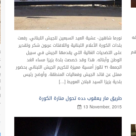
فه
نورما شاهين- عشية العيد السبعين للجيش اللبناني، رفعت
بلدات الكورة الأعلام اللبنانية واللافتات عربون شكر وتقدير
ن
هم
على التضحيات الغالية التي يقدمها الجيش في سبيل
الوطن وأبنائه. هذا وقد خصصت بلدة بزيزا مساء الغد
الجمعة ٣١ تمّوز أمسية مميزة لتكريم الجيش اللبناني بحضور
ب
ممثل عن قائد الجيش وفعاليات المنطقة. وأوضح رئيس
ت
بلدية بزيزا السيد قبلان العويط […]
ا
ل
طريق مار يعقوب دده تحول منارة الكورة
7
13 November, 2015
أ