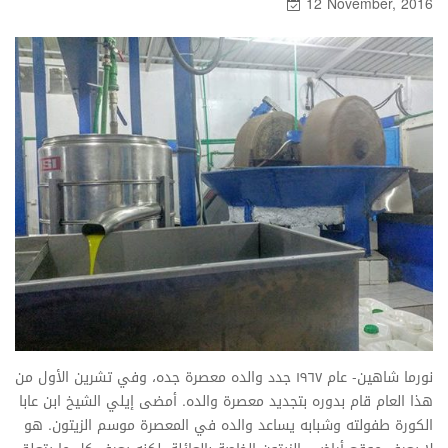
12 November, 2016
نورما شاهين- عام ۱٩٦٧ جدد والده معصرة جده، وفي تشرين الأول من
هذا العام قام بدوره بتجديد معصرة والده. أمضى إيلي الشيخ ابن عابا
الكورة طفولته وشبابه يساعد والده في المعصرة موسم الزيتون. هو