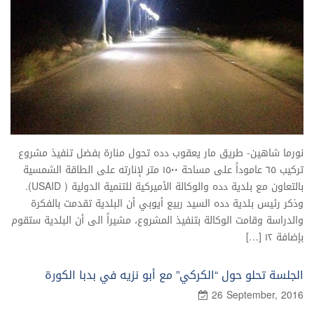
نورما شاهين- طريق مار يعقوب دده تحول منارة بفضل تنفيذ مشروع
تركيب ٦٥ عاموداً على مساحة ١٥٠٠ متر لإنارته على الطاقة الشمسية
بالتعاون مع بلدية دده والوكالة الأميركية للتنمية الدولية ( USAID).
وذكر رئيس بلدية دده السيد ربيع أيوبي أن البلدية تقدمت بالفكرة
والدراسة وقامت الوكالة بتنفيذ المشروع، مشيراً الى أن البلدية ستقوم
بإضافة ١٢ […]
الجلسة تحلو حول “الكركي” مع أبو نزيه في بدبا الكورة
26 September, 2016