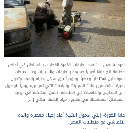
نورما شاهين – شهدت طرقات الكورة انفجارات بالقساطل في أماكن
مختلفة نتج عنها أضراراً جسيمة بالطرقات والسيارات وعلت صرخات
المواطنين استنكاراً وغضباً. ومؤخراً غرق مدخل بطرام بالمياه وتحول
بحيرة أعاقت مرور مئات السيارات والباصات التي تمر عبره يومياً للوصول
الى المدارس والجامعات في المنطقة. تكمن المشكلة في نوعية
القساطل المستعملة في مشروع مياه الشفة، فهي […]
عابا الكورة- إيلي إدمون الشيخ أعاد إحياء معصرة والده
لتتماشى مع متطلبات العصر