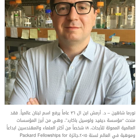
نورما شاهين – د. أرمش ابن ال ٣٦ عاماً يرفع اسم لبنان عالمياً. فقد
منحت “مؤسسة ديفيد ولوسيل باكارد”، وهي من أبرز المؤسسات
العالمية الممولة للأبحاث، ١٨ شخصاً من أكثر العلماء والمهندسين ابداعاً
وموهبة في العالم لسنة ٢٠١٥،جائزة Packard Fellowships for