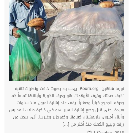
نورما شاهين- Koura.org- يرحب بك بصوت خافت ونظرات ثاقبة
“كيف صحتك وكيف الأولاد؟”. هو يعرف الكورة وأبنائها تماماً كما
يعرفه الجميع كباراً وصغاراً. يقف عند إشارة أميون منذ سنوات
بعيدة. حتى قبل وضع إشارة السير. هو في ذاكرة طلاب المدارس
وأبناء أميون، داربعشتار، كفرعقا وكفرحزير وغيرها. أتى يبحث عن
رزقه ويبيع الكعك منذ أكثر من […]
1 October, 2016